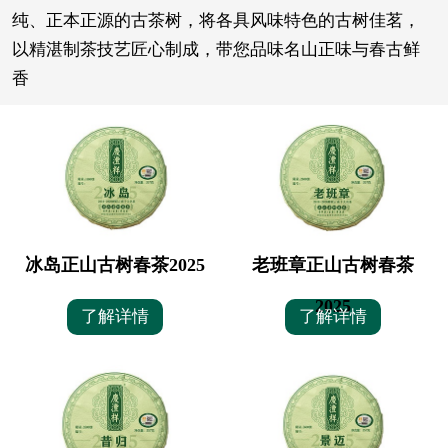
纯、正本正源的古茶树，将各具风味特色的古树佳茗，
以精湛制茶技艺匠心制成，带您品味名山正味与春古鲜
香
冰岛正山古树春茶2025
老班章正山古树春茶
2025
了解详情
了解详情