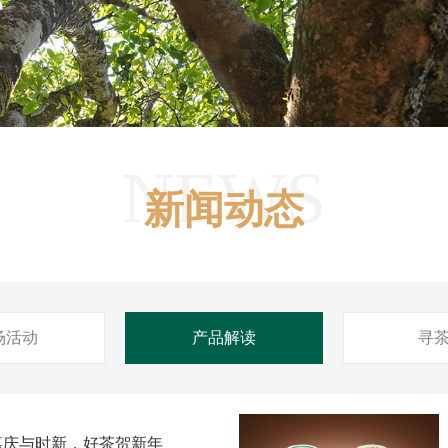
NEWS
新闻动态
场活动
产品解读
寻
 嘉庆与时新，好茶贺新年