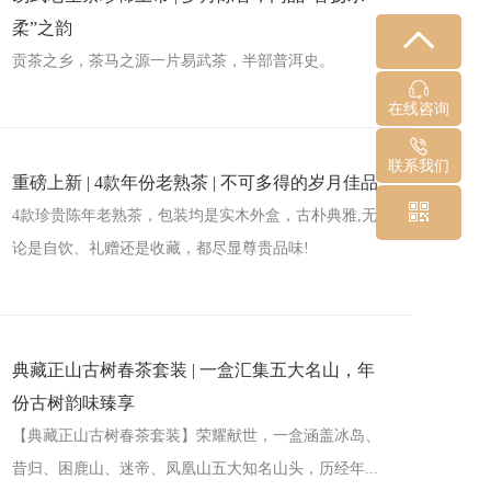
柔”之韵
贡茶之乡，茶马之源一片易武茶，半部普洱史。
在线咨询
联系我们
重磅上新 | 4款年份老熟茶 | 不可多得的岁月佳品
4款珍贵陈年老熟茶，包装均是实木外盒，古朴典雅,无
论是自饮、礼赠还是收藏，都尽显尊贵品味!
典藏正山古树春茶套装 | 一盒汇集五大名山，年
份古树韵味臻享
【典藏正山古树春茶套装】荣耀献世，一盒涵盖冰岛、
昔归、困鹿山、迷帝、凤凰山五大知名山头，历经年...