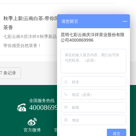
秋季上新|云南白茶-带你闯入森林秘境，感受幽韵
请您留言
茶香
昆明七彩云南庆沣祥茶业股份有限
七彩云南®庆沣祥®秋季新品，重磅上新3款云南白茶，
公司4000869996
带你感受自然茶香！
17 条记录
全国服务热线
4000869996
官方微博
官方商城
提交