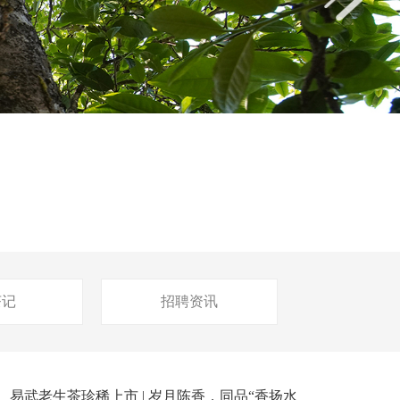
茶记
招聘资讯
易武老生茶珍稀上市 | 岁月陈香，同品“香扬水