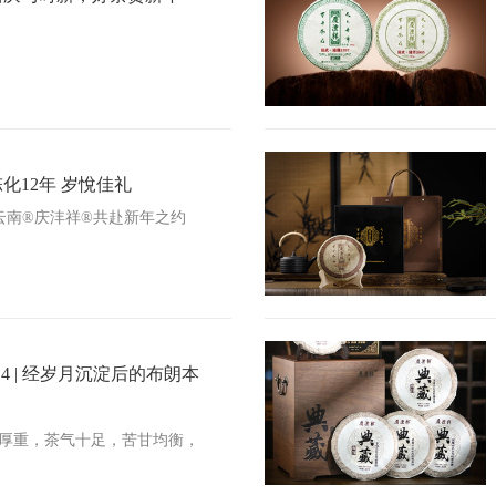
陈化12年 岁悅佳礼
云南®庆沣祥®共赴新年之约
4 | 经岁月沉淀后的布朗本
厚重，茶气十足，苦甘均衡，