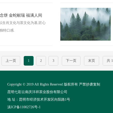
肖纪念饼 金蛇献瑞 福满人间
以生肖文化与茶文化为基,匠心
独特口感.
上一页
1
2
3
下一页
末页
共 
Copyright © 2019 All Rights Reserved 版权所有 严禁抄袭复制
昆明七彩云南庆沣祥茶业股份有限公司
地 址：昆明市经济技术开发区向阳路1号
滇ICP备11002726号-1