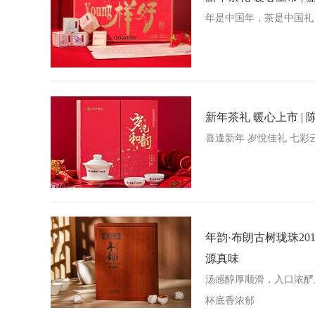
年是中国年，茶是中国礼
新年茶礼 暖心上市 | 
喜逢新年 岁悅佳礼 七彩
年韵·布朗古树珑珠201
源真味
汤感醇厚顺滑，入口浓酽
杯底香浓郁