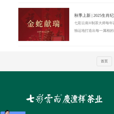
秋季上新 | 2025生
七彩云南®制茶大师每年
独运地打造出每一属相的
首页