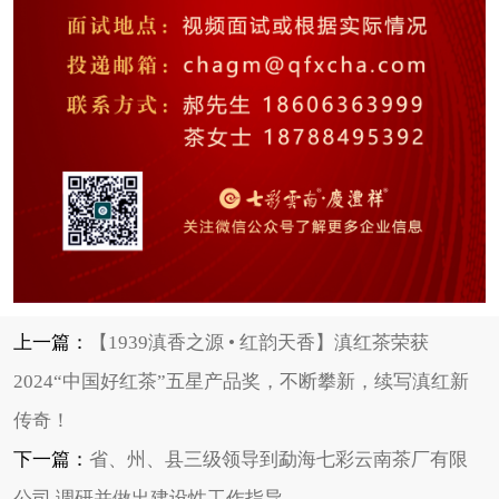
上一篇：
【1939滇香之源 • 红韵天香】滇红茶荣获
2024“中国好红茶”五星产品奖，不断攀新，续写滇红新
传奇！
下一篇：
省、州、县三级领导到勐海七彩云南茶厂有限
公司 调研并做出建设性工作指导