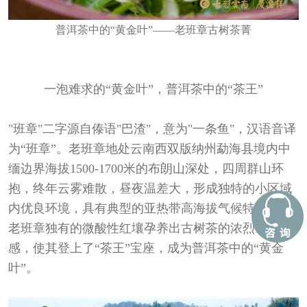
普洱茶中的“黄金叶”——老班章古树茶菁
一泡难求的“黄金叶”，普洱茶中的“茶王”
"班章"二字源自傣语"巴渣"，意为"一条鱼"，汉语音译
为“班章”。老班章地处云南西双版纳州勐海县境内中
缅边界海拔1500-1700米的布朗山深处，四周群山环
抱，终年云雾难散，昼夜温差大，形成独特的小区域
内优良环境，具有典型的亚热带高海拔气候特征。
老班章独有的微酸性红壤孕养出古树茶的浓烈霸道口
感，使其登上了“茶王”宝座，成为普洱茶中的“黄金
叶”。