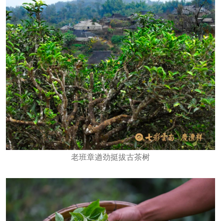
老班章遒劲挺拔古茶树