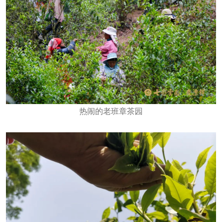
热闹的老班章茶园