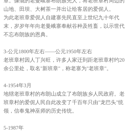
章。慷慨的老曼峨寨布朗族先人，将老班章村周边的
山地、田坝、大树茶一并出让给客居的爱伲人。
为此老班章爱伲人自建寨先民直至上世纪九十年代
末，岁岁年年向老曼峨寨奉献谷种及牲畜，以示世代
不忘布朗族的恩典。
3-
公元1800年左右——公元1950年左右
老班章村因人丁兴旺，许多人家迁到距老班章村约20
余公里处，取名"新班章"，称老寨为"老班章"。
4-
1954年3月
地辖老班章村的布朗山成立了布朗族乡人民政府。老
班章村的爱伲人民自此改变了千百年只由"龙巴头"统
领，信奉鬼神巫师的历史传统。
5-
1987年