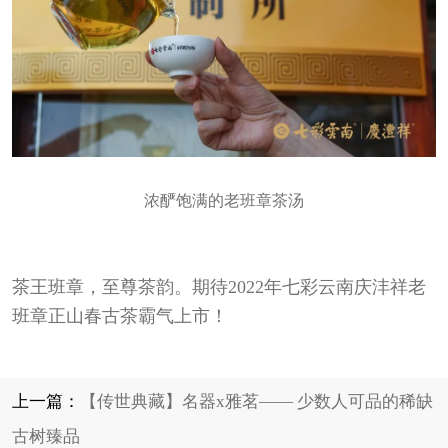
浓酽饱满的老班章茶汤
茶王班章，至尊茶韵。期待2022年七彩云南庆沣祥老
班章正山春古茶霸气上市！
上一篇：
【传世典藏】名器x雅茗—— 少数人可品的稀缺
古树臻品