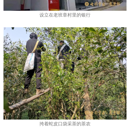
设立在老班章村里的银行
挎着蛇皮口袋采茶的茶农