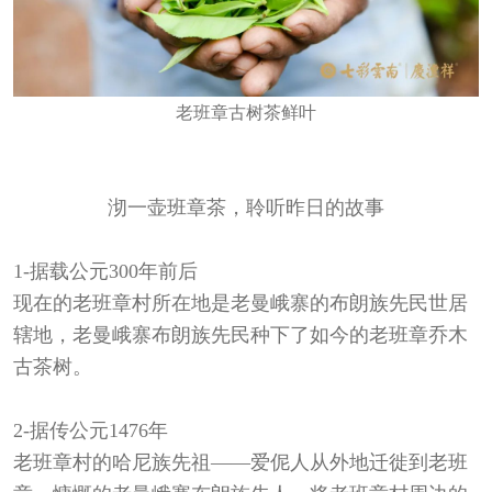
老班章古树茶鲜叶
沏一壶班章茶，聆听昨日的故事
1-
据载公元300年前后
现在的老班章村所在地是老曼峨寨的布朗族先民世居
辖地，老曼峨寨布朗族先民种下了如今的老班章乔木
古茶树。
2-
据传公元1476年
老班章村的哈尼族先祖——爱伲人从外地迁徙到老班