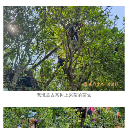
老班章古茶树上采茶的茶农