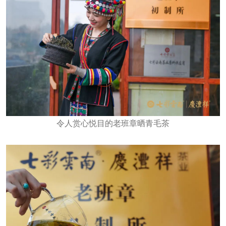
令人赏心悦目的老班章晒青毛茶