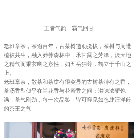
王者气韵，霸气回甘
老班章茶，茶逾百年，古茶树遒劲挺拔，茶树与周遭
植被共生，融入莽莽森林中，承甘露之芳泽，汲天地
之精气而秉玄幽之察性，如五岳独尊，鹤立于千山之
上。
老班章茶，散茶和茶饼有很突显的古树茶特有之香，
茶汤香型似乎在兰花香与花蜜香之间；滋味浓酽饱
满，茶气刚劲，每一次品鉴，皆可窥见如恣肆汪洋般
的茶王之气。