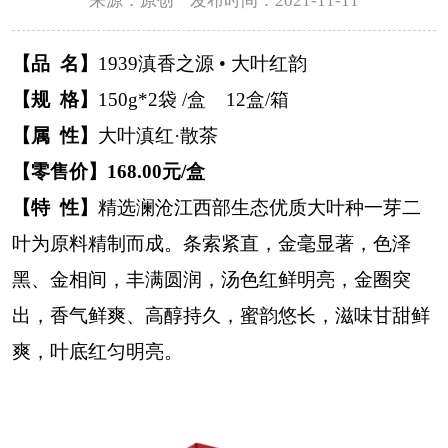
来源：原创 发布时间：2021-11-11
【品 名】
1939滇香之源 • 大叶红韵
【规 格】
150g*2袋 /盒 12盒/箱
【属 性】
大叶滇红·散茶
【零售价】168.00元/盒
【特 性】
精选澜沧江西部生态优质大叶种一芽二
叶为原料精制而成。条索紧直，金毫显著，色泽
黑、金相间，丰满圆润，汤色红鲜明亮，金圈突
出，香气鲜爽、高醇持久，蜜韵悠长，滋味甘甜鲜
爽，叶底红匀明亮。