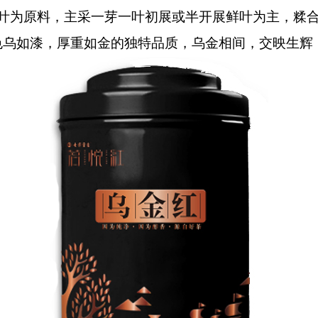
叶为原料，主采一芽一叶初展或半开展鲜叶为主，糅
色乌如漆，厚重如金的独特品质，乌金相间，交映生辉