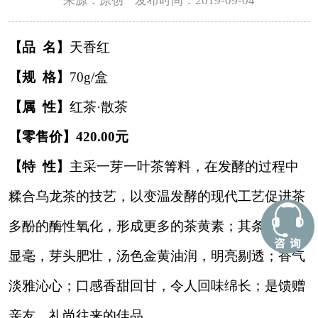
来源：原创 发布时间：2019-09-04
【品 名】
天香红
【规 格】
70g/盒
【属 性】
红茶·散茶
【零售价】420.00元
【特 性】
主采一芽一叶茶箐料，在发酵的过程中
糅合乌龙茶的技艺，以变温发酵的现代工艺促进茶
多酚的酶性氧化，形成更多的茶黄素；其条索紧结
显毫，芽头肥壮，汤色金黄油润，明亮剔透；香气
淡雅沁心；口感香甜回甘，令人回味绵长；是馈赠
亲友，礼尚往来的佳品。