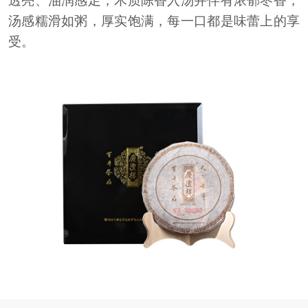
透亮、油润感足；木质陈香入汤并伴有浓郁枣香，
汤感糯滑如粥，厚实饱满，每一口都是味蕾上的享
受。