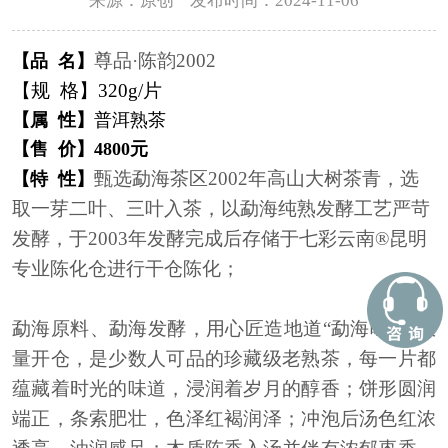
来源：原创 发布时间：2024-11-06
尊品·陈韵2002
【品 名】
【规 格】
320g/片
【属 性】
普洱熟茶
【售 价】4800元
甄选勐海茶区2002年高山大树茶青，选
【特 性】
取一芽二叶、三叶入茶，以勐海纯熟发酵工艺严苛
发酵，于2003年发酵完成后存储于七彩云南®️昆明
专业陈化仓进行干仓陈化；
勐海原料、勐海发酵，用心匠造地道“勐海味”，限
量开仓，是少数人可品的珍藏级老熟茶，每一片都
蕴藏着时光的味道，浸润着岁月的醇香；饼形圆润
端正，条索肥壮，色泽红褐润泽；冲泡后汤色红浓