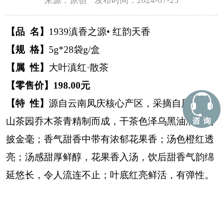
来源：原创 发布时间：2024-07-25
【品 名】
1939滇香之源
•
红韵天香
【规 格】
5g*28袋
g
/盒
【属 性】
大叶滇红·散茶
【零售价】198.00元
【特 性】
源自云南凤庆核心产区，采摘自凤庆高
山茶园乔木茶青精制而成，干茶色泽乌黑油润、满
披金毫；香气甜香中带有浓郁花果香；汤色橙红透
亮；汤感甜厚鲜醇，花果香入汤，饮后甜香气韵绵
延悠长，令人流连不止；叶底红亮鲜活，有弹性。