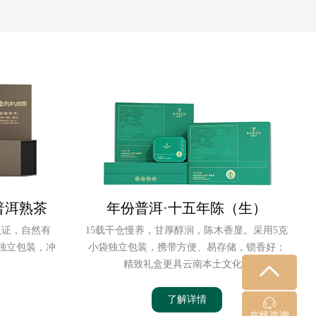
普洱熟茶
年份普洱·十五年陈（生）
认证，自然有
15载干仓慢养，甘厚醇润，陈木香显。采用5克
独立包装，冲
小袋独立包装，携带方便、易存储，锁香好；
精致礼盒更具云南本土文化...
了解详情
在线咨询