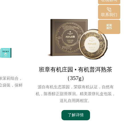
联系我们
班章有机庄园 • 有机普洱熟茶
（357g）
浓茉莉组合，
立袋装，保鲜
源自有机生态茶园，荣获有机认证，自然有
机，陈香醇正甜滑厚润。精美茶饼礼盒包装，
送礼自用两相宜。
了解详情