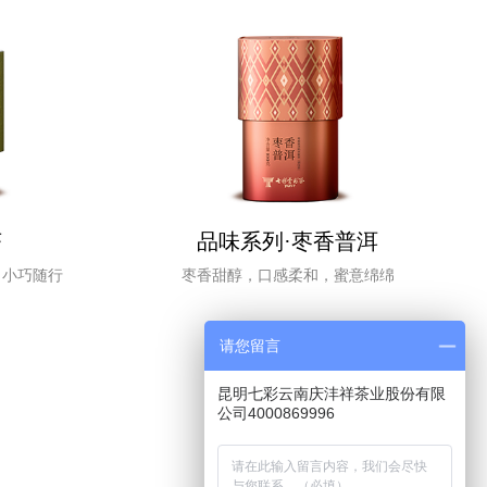
茶
品味系列·枣香普洱
，小巧随行
枣香甜醇，口感柔和，蜜意绵绵
请您留言
了解详情
昆明七彩云南庆沣祥茶业股份有限
公司4000869996