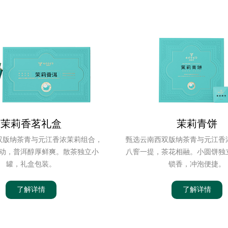
茉莉香茗礼盒
茉莉青饼
双版纳茶青与元江香浓茉莉组合，
甄选云南西双版纳茶青与元江香
动，普洱醇厚鲜爽。散茶独立小
八窨一提，茶花相融。小圆饼独
罐，礼盒包装。
锁香，冲泡便捷。
了解详情
了解详情