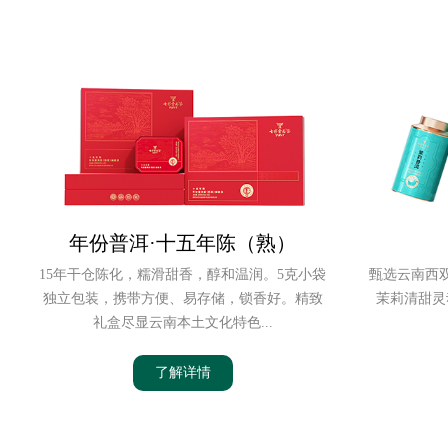
年份普洱·十五年陈（熟）
15年干仓陈化，糯滑甜香，醇和温润。5克小袋
甄选云南西
独立包装，携带方便、易存储，锁香好。精致
茉莉清甜灵
礼盒尽显云南本土文化特色...
了解详情