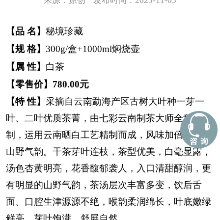
来源：原创 发布时间：2025-11-05
【品 名】
秘境珍藏
【规 格】
300g/盒+1000ml焖烧壶
【属 性】
白茶
【零售价】780.00元
【特 性】
采摘自云南勐海产区古树大叶种一芽一
叶、二叶优质茶菁，由七彩云南制茶大师全程监
制，运用云南晒白工艺精制而成，风味加倍，满满
山野气韵。
干茶芽叶连枝，茶型优美，白毫显露，
汤色杏黄明亮，花香馥郁袭人，入口清甜醇润，更
有明显的山野气韵，茶汤层次丰富多变，饮后舌
面、口腔生津源源不绝，喉韵柔润绵长，叶底嫩绿
鲜亮，芽叶饱满，舒展自然。